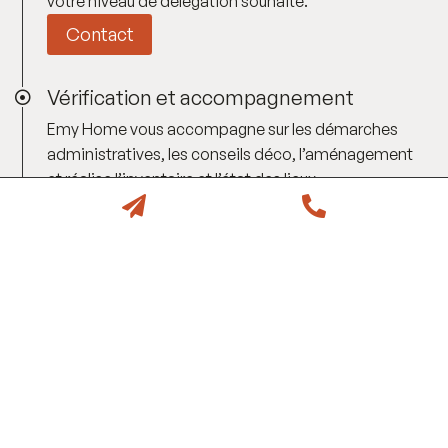
votre niveau de délégation souhaité.
Contact
Vérification et accompagnement

Emy Home vous accompagne sur les démarches
administratives, les conseils déco, l’aménagement
et réalise l’inventaire et l’état des lieux.


Préparation et mise en ligne

Votre bien est préparé puis mis en ligne avec une
annonce claire, des visuels adaptés et les bons
paramètres.
Suivi au quotidien

Emy Home assure la relation voyageurs,
l’organisation terrain, le suivi du bien et les besoins